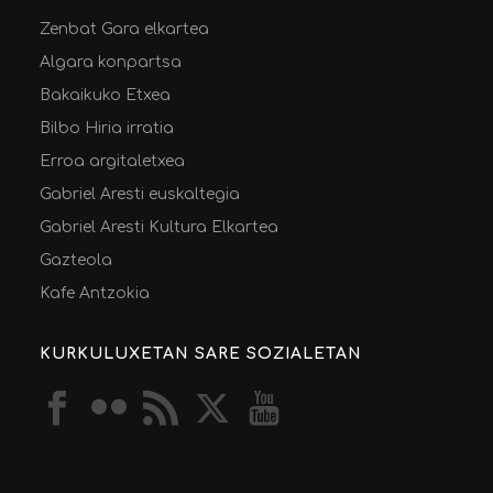
Zenbat Gara elkartea
Algara konpartsa
Bakaikuko Etxea
Bilbo Hiria irratia
Erroa argitaletxea
Gabriel Aresti euskaltegia
Gabriel Aresti Kultura Elkartea
Gazteola
Kafe Antzokia
KURKULUXETAN SARE SOZIALETAN