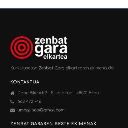
Kurkuluxetan
Zenbat Gara
elkartearen ekimena da.
KONTAKTUA
Done Bikendi 2 - 5. solairua - 48001 Bilbo
662 472 746
umegunea@gmail.com
ZENBAT GARAREN BESTE EKIMENAK