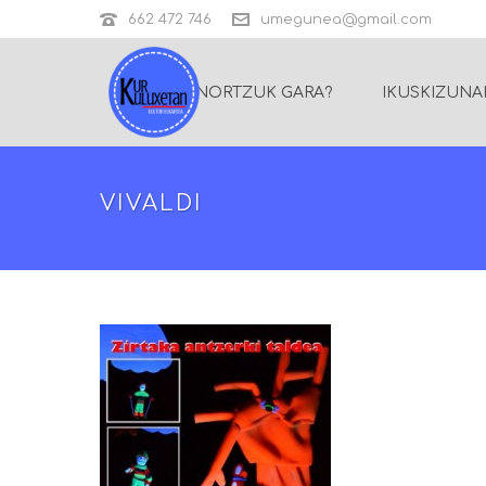
662 472 746
umegunea@gmail.com
NORTZUK GARA?
IKUSKIZUNA
VIVALDI