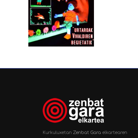
Kurkuluxetan
Zenbat Gara
elkartearen