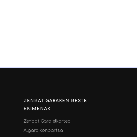
ZENBAT GARAREN BESTE
EKIMENAK
Zenbat Gara elkartea
Algara konpartsa