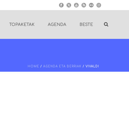
TOPAKETAK
AGENDA
BESTE
HOME
/
AGENDA ETA BERRIAK
/ VIVALDI