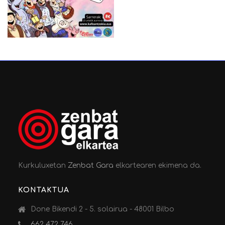
Kurkuluxetan
Zenbat Gara
elkartearen ekimena da.
KONTAKTUA
Done Bikendi 2 - 5. solairua - 48001 Bilbo
662 472 746