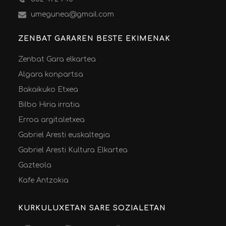
umegunea@gmail.com
ZENBAT GARAREN BESTE EKIMENAK
Zenbat Gara elkartea
Algara konpartsa
Bakaikuko Etxea
Bilbo Hiria irratia
Erroa argitaletxea
Gabriel Aresti euskaltegia
Gabriel Aresti Kultura Elkartea
Gazteola
Kafe Antzokia
KURKULUXETAN SARE SOZIALETAN