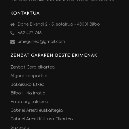
KONTAKTUA
Done Bikendi 2 - 5. solairua - 48001 Bilbo
662 472 746
umegunea@gmail.com
ZENBAT GARAREN BESTE EKIMENAK
Zenbat Gara elkartea
Algara konpartsa
Bakaikuko Etxea
Bilbo Hiria irratia
Erroa argitaletxea
Gabriel Aresti euskaltegia
Gabriel Aresti Kultura Elkartea
Gazteola