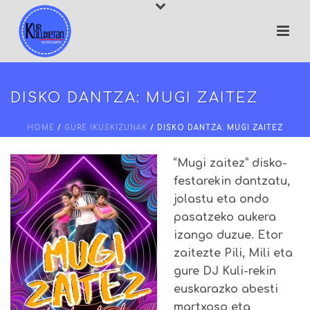
DISKO DANTZA: MUGI ZAITEZ
HOME
/
GURE IKUSKIZUNAK
/ DISKO DANTZA: MUGI ZAITEZ
“Mugi zaitez” disko-
festarekin dantzatu,
jolastu eta ondo
pasatzeko aukera
izango duzue. Etor
zaitezte Pili, Mili eta
gure DJ Kuli-rekin
euskarazko abesti
martxoso eta