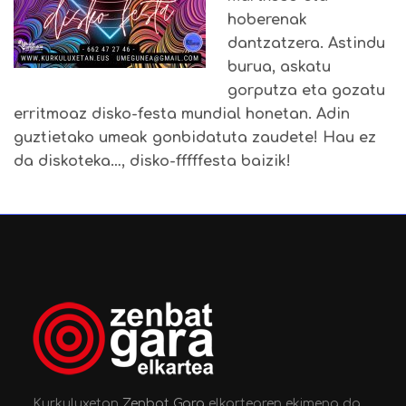
hoberenak
dantzatzera. Astindu
burua, askatu
gorputza eta gozatu
erritmoaz disko-festa mundial honetan. Adin
guztietako umeak gonbidatuta zaudete! Hau ez
da diskoteka…, disko-fffffesta baizik!
Kurkuluxetan
Zenbat Gara
elkartearen ekimena da.