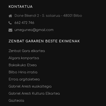
KONTAKTUA
Done Bikendi 2 - 5. solairua - 48001 Bilbo
662 472 746
umegunea@gmail.com
ZENBAT GARAREN BESTE EKIMENAK
Zenbat Gara elkartea
Algara konpartsa
Bakaikuko Etxea
Bilbo Hiria irratia
Erroa argitaletxea
Gabriel Aresti euskaltegia
Gabriel Aresti Kultura Elkartea
Gazteola