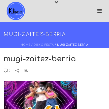
MUGI-ZAITEZ-BERRIA
HOME
/
DISKO FESTA
/ MUGI-ZAITEZ-BERRIA
mugi-zaitez-berria
0